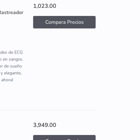
1,023.00
Rastreador
Compara Precios
dades de ECG
o en sangre,
tor de sueño
 y elegante,
 ahora!
3,949.00