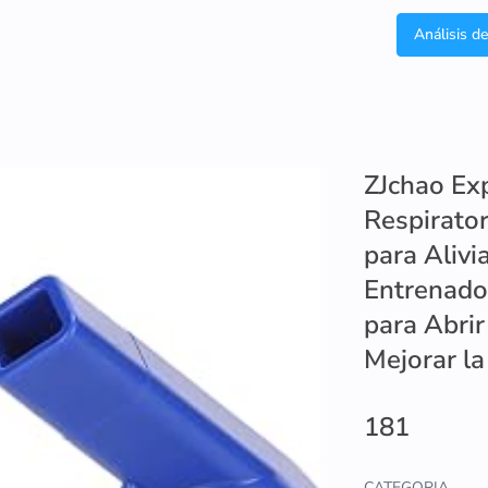
Análisis d
ZJchao Ex
Respirator
para Alivi
Entrenado
para Abrir
Mejorar l
181
CATEGORIA