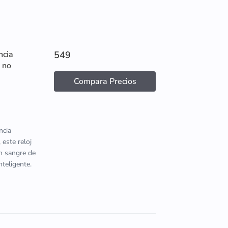
ncia
549
 no
Compara Precios
ncia
 este reloj
en sangre de
nteligente.