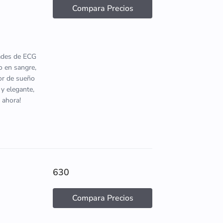
Compara Precios
dades de ECG
o en sangre,
tor de sueño
 y elegante,
 ahora!
630
Compara Precios