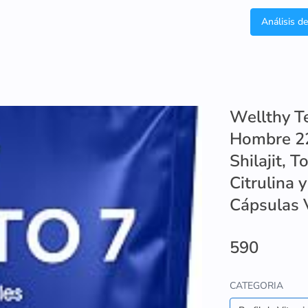
Análisis d
Wellthy Te
Hombre 22
Shilajit, 
Citrulina 
Cápsulas V
590
CATEGORIA