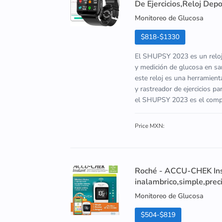
De Ejercicios,Reloj Depo
Monitoreo de Glucosa
$818-$1330
El SHUPSY 2023 es un reloj 
y medición de glucosa en san
este reloj es una herramien
y rastreador de ejercicios p
el SHUPSY 2023 es el compa
Price MXN:
Roché - ACCU-CHEK Inst
inalambrico,simple,preci
Monitoreo de Glucosa
$504-$819