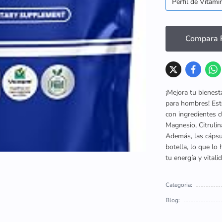
Perfil de Vitami
Compara P
¡Mejora tu bienest
para hombres! Est
con ingredientes cl
Magnesio, Citrulin
Además, las cápsu
botella, lo que lo
tu energía y vitali
Categoria:
Blog: