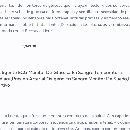
tema flash de monitoreo de glucosa que incluye un lector y dos sensores
ar tus niveles de glucosa de forma rápida y sencilla, sin necesidad de p
ite escanear los sensores para obtener lecturas precisas y en tiempo real,
nformadas sobre tu tratamiento. ¡Dile adiós a los pinchazos y comienza 
moda con el Freestyle Libre!
3,949.00
eligente ECG Monitor De Glucosa En Sangre,Temperatura
rdíaca,Presión Arterial,Oxígeno En Sangre,Monitor De Sueño,
rtivo
inteligente que ofrece un monitoreo completo de la salud. Con capaci
gre, temperatura corporal, frecuencia cardíaca, presión arterial, y oxígen
ta esencial para el cuidado de tu bienestar. Además, cuenta con un moni