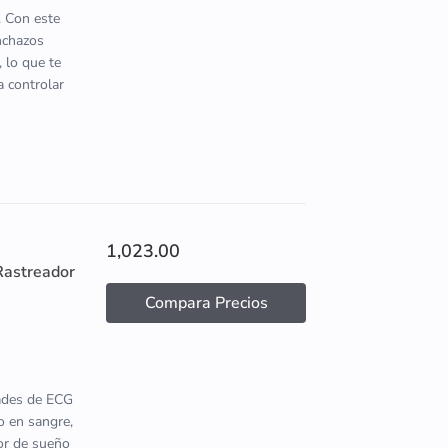
. Con este
inchazos
 lo que te
a controlar
1,023.00
Rastreador
Compara Precios
dades de ECG
o en sangre,
tor de sueño