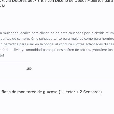
livia Dolores de Artritis con Diseño de Dedos Abiertos para
o M
a mujer son ideales para aliviar los dolores causados por la artritis reum
 guantes de compresión diseñados tanto para mujeres como para hombre
 perfectos para usar en la cocina, al conducir u otras actividades diarias
brindan alivio y comodidad para quienes sufren de artritis. ¡Adquiere los
to!
159
a flash de monitoreo de glucosa (1 Lector + 2 Sensores)