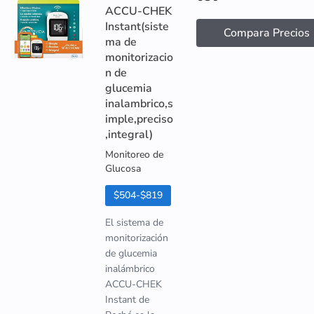
ACCU-CHEK
Instant(siste
Compara Precios
ma de
monitorizacio
n de
glucemia
inalambrico,s
imple,preciso
,integral)
Monitoreo de
Glucosa
$504-$819
El sistema de
monitorización
de glucemia
inalámbrico
ACCU-CHEK
Instant de