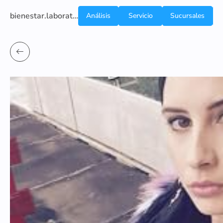
bienestar.laboratoriocliniconsb.com
Análisis
Servicio
Sucursales
de
a
Sangre
domicilio