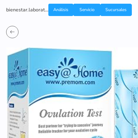
bienestar.laboratoriocliniconsb.com
Análisis
Servicio
Sucursales
de
a
Sangre
domicilio