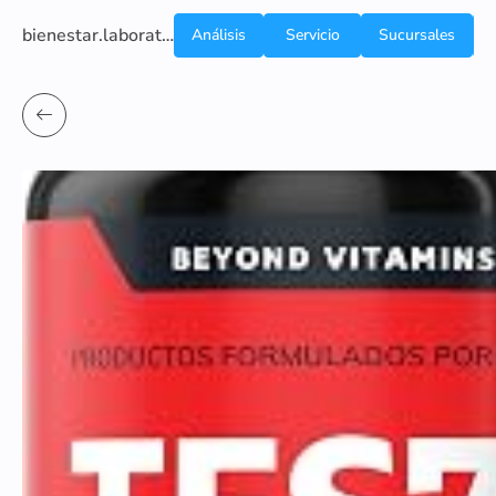
bienestar.laboratoriocliniconsb.com
Análisis
Servicio
Sucursales
de
a
Sangre
domicilio