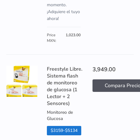
momento.
¡Adquiere el tuyo
ahora!
Price
1,023.00
MXN:
Freestyle Libre.
3,949.00
Sistema flash
de monitoreo
Compara Preci
de glucosa (1
Lector + 2
Sensores)
Monitoreo de
Glucosa
$3159-$5134