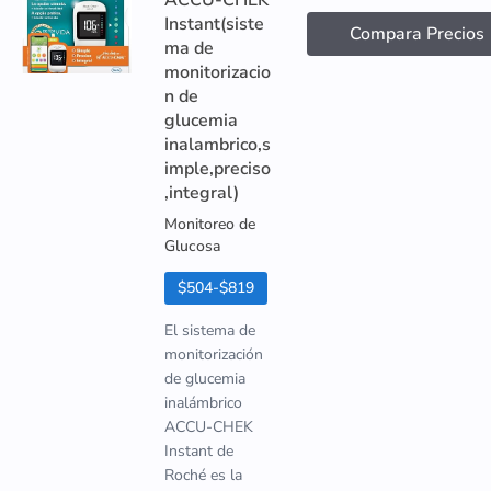
ACCU-CHEK
Instant(siste
Compara Precios
ma de
monitorizacio
n de
glucemia
inalambrico,s
imple,preciso
,integral)
Monitoreo de
Glucosa
$504-$819
El sistema de
monitorización
de glucemia
inalámbrico
ACCU-CHEK
Instant de
Roché es la