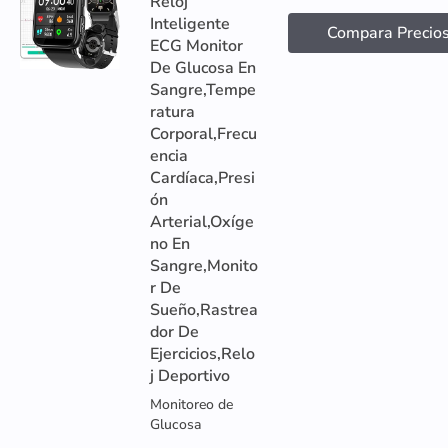
Reloj
Inteligente
Compara Precio
ECG Monitor
De Glucosa En
Sangre,Tempe
ratura
Corporal,Frecu
encia
Cardíaca,Presi
ón
Arterial,Oxíge
no En
Sangre,Monito
r De
Sueño,Rastrea
dor De
Ejercicios,Relo
j Deportivo
Monitoreo de
Glucosa