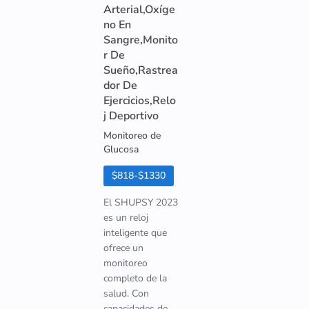
Arterial,Oxíge
no En
Sangre,Monito
r De
Sueño,Rastrea
dor De
Ejercicios,Relo
j Deportivo
Monitoreo de
Glucosa
$818-$1330
El SHUPSY 2023
es un reloj
inteligente que
ofrece un
monitoreo
completo de la
salud. Con
capacidades de