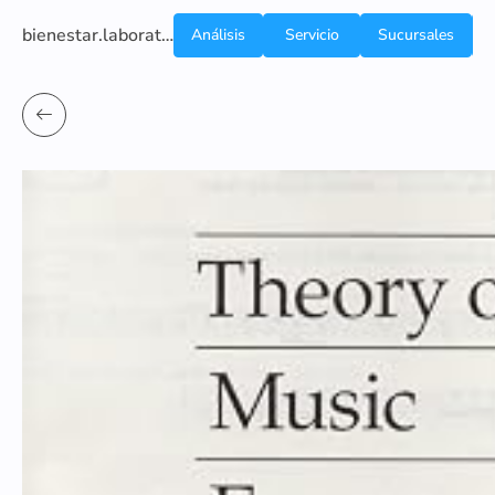
bienestar.laboratoriocliniconsb.com
Análisis
Servicio
Sucursales
de
a
Sangre
domicilio