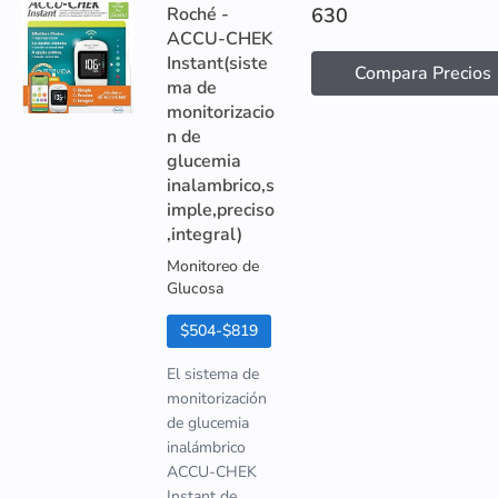
Roché -
630
ACCU-CHEK
Instant(siste
Compara Precios
ma de
monitorizacio
n de
glucemia
inalambrico,s
imple,preciso
,integral)
Monitoreo de
Glucosa
$504-$819
El sistema de
monitorización
de glucemia
inalámbrico
ACCU-CHEK
Instant de