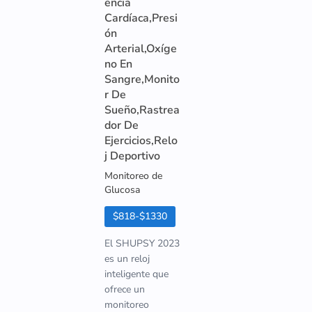
encia
Cardíaca,Presi
ón
Arterial,Oxíge
no En
Sangre,Monito
r De
Sueño,Rastrea
dor De
Ejercicios,Relo
j Deportivo
Monitoreo de
Glucosa
$818-$1330
El SHUPSY 2023
es un reloj
inteligente que
ofrece un
monitoreo