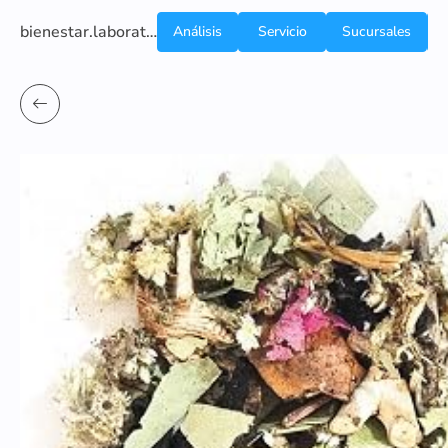
bienestar.laboratoriocliniconsb.com
Análisis
Servicio
Sucursales
de
a
Sangre
domicilio