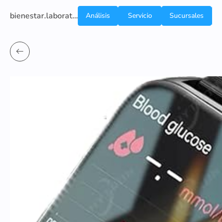
bienestar.laboratoriocliniconsb.com
Análisis
Servicio
Sucursales
de
a
Sangre
domicilio