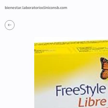
bienestar.laboratoriocliniconsb.com