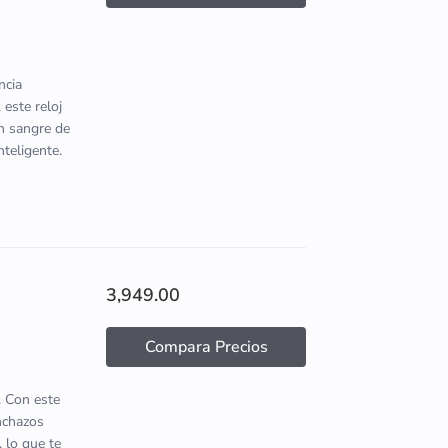
ncia
 este reloj
en sangre de
nteligente.
3,949.00
Compara Precios
. Con este
inchazos
 lo que te