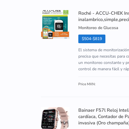
Roché - ACCU-CHEK Inst
inalambrico,simple,preci
Monitoreo de Glucosa
$504-$819
El sistema de monitorizació
precisa que necesitas para c
un monitoreo constante y pre
control de manera fácil y r
Price MXN:
Bainaer F57l Reloj Inte
cardíaca, Contador de P
invasiva (Oro champaña