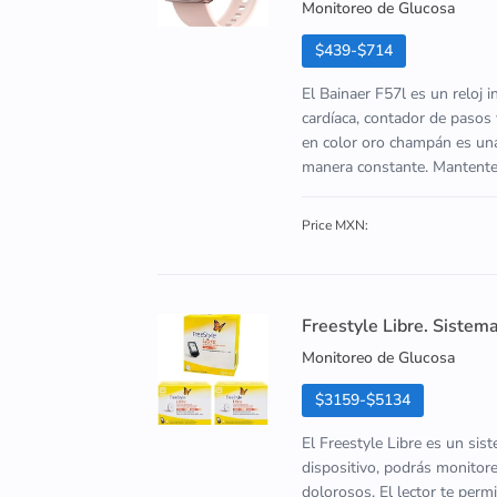
Monitoreo de Glucosa
$439-$714
El Bainaer F57l es un reloj 
cardíaca, contador de pasos 
en color oro champán es una
manera constante. Mantente al
Price MXN:
Freestyle Libre. Sistem
Monitoreo de Glucosa
$3159-$5134
El Freestyle Libre es un sis
dispositivo, podrás monitore
dolorosos. El lector te perm