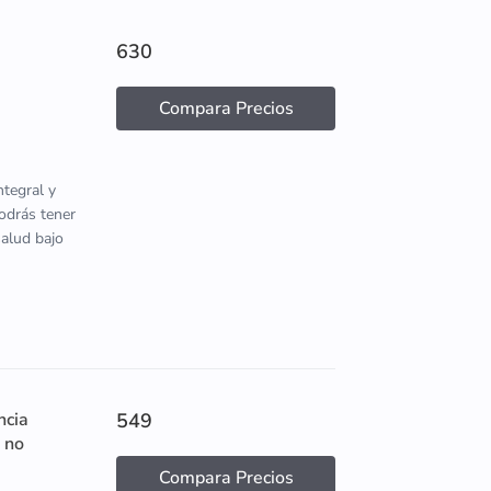
630
Compara Precios
tegral y
podrás tener
salud bajo
ncia
549
 no
Compara Precios