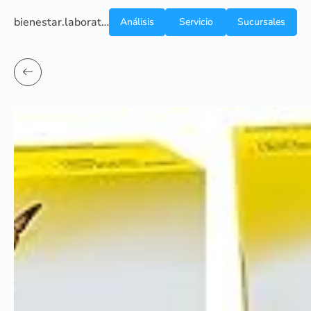
bienestar.laboratoriocliniconsb.com
Análisis
Servicio
Sucursales
de
a
Sangre
domicilio