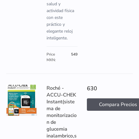
salud y
actividad física
con este
práctico y
elegante reloj
inteligente.
Price
549
MXN:
Roché -
630
ACCU-CHEK
Instant(siste
Compara Precios
ma de
monitorizacio
n de
glucemia
inalambrico,s