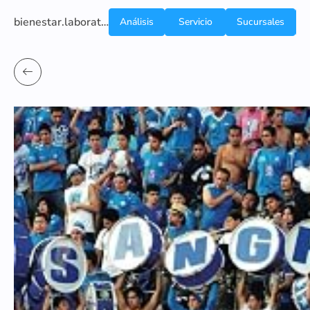
bienestar.laboratoriocliniconsb.com
Análisis
Servicio
Sucursales
de
a
Sangre
domicilio