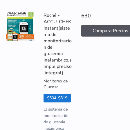
Roché -
630
ACCU-CHEK
Instant(siste
Compara Precios
ma de
monitorizacio
n de
glucemia
inalambrico,s
imple,preciso
,integral)
Monitoreo de
Glucosa
$504-$819
El sistema de
monitorización
de glucemia
inalámbrico