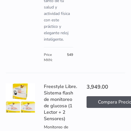
tanto de tu
salud y
actividad física
con este
práctico y
elegante reloj
inteligente.
Price
549
MXN:
Freestyle Libre.
3,949.00
Sistema flash
de monitoreo
Compara Preci
de glucosa (1
Lector + 2
Sensores)
Monitoreo de