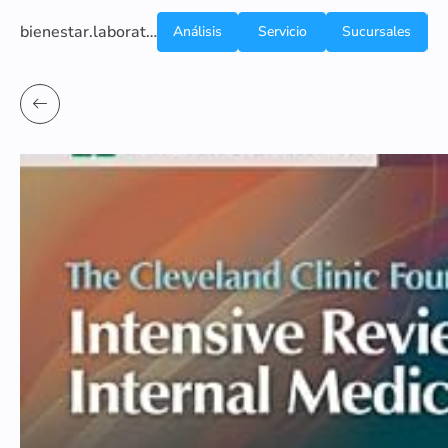
bienestar.laboratoriocliniconsb.com
Análisis
Servicio
Sucursales
de
a
Sangre
domicilio