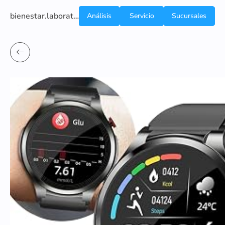
bienestar.laboratoriocliniconsb.com
Análisis
Servicio
Sucursales
de
a
Sangre
domicilio