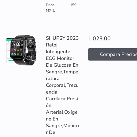
Price
159
MXN:
SHUPSY 2023
1,023.00
Reloj
Inteligente
Compara Precio
ECG Monitor
De Glucosa En
Sangre,Tempe
ratura
Corporal,Frecu
encia
Cardíaca,Presi
ón
Arterial,Oxíge
no En
Sangre,Monito
r De