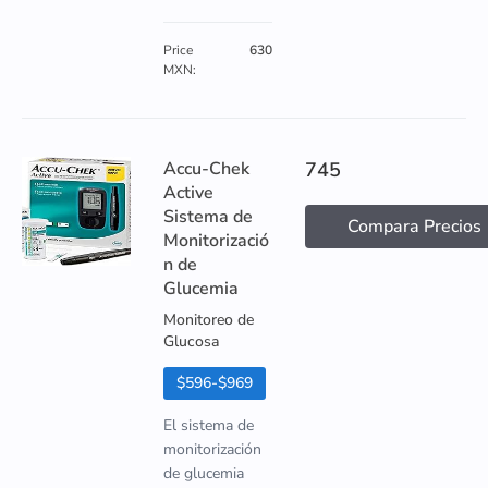
Price
630
MXN:
Accu-Chek
745
Active
Sistema de
Compara Precios
Monitorizació
n de
Glucemia
Monitoreo de
Glucosa
$596-$969
El sistema de
monitorización
de glucemia