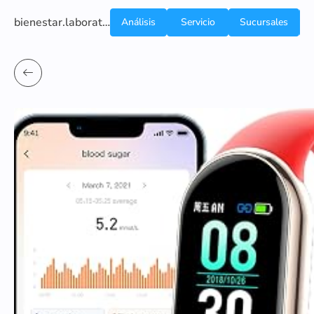
bienestar.laboratoriocliniconsb.com
Análisis
Servicio
Sucursales
de
a
Sangre
domicilio