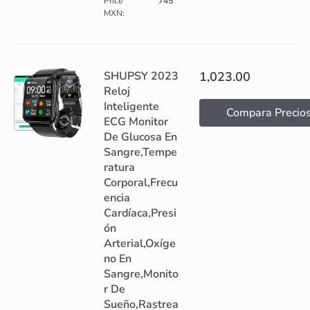
Price
745
MXN:
SHUPSY 2023
1,023.00
Reloj
Inteligente
Compara Precio
ECG Monitor
De Glucosa En
Sangre,Tempe
ratura
Corporal,Frecu
encia
Cardíaca,Presi
ón
Arterial,Oxíge
no En
Sangre,Monito
r De
Sueño,Rastrea