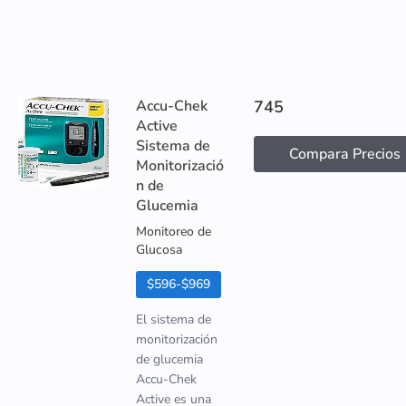
Accu-Chek
745
Active
Sistema de
Compara Precios
Monitorizació
n de
Glucemia
Monitoreo de
Glucosa
$596-$969
El sistema de
monitorización
de glucemia
Accu-Chek
Active es una