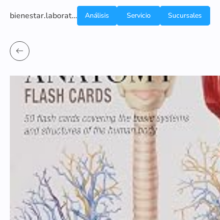
bienestar.laboratoriocliniconsb.com
Análisis
Servicio
Sucursales
de
a
Sangre
domicilio