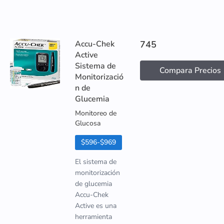
Accu-Chek
745
Active
Sistema de
Compara Precios
Monitorizació
n de
Glucemia
Monitoreo de
Glucosa
$596-$969
El sistema de
monitorización
de glucemia
Accu-Chek
Active es una
herramienta