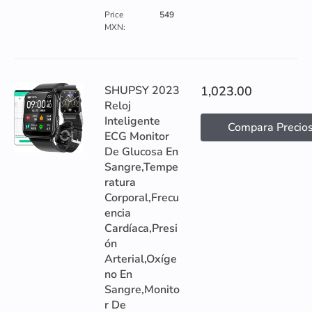
Price
549
MXN:
SHUPSY 2023
1,023.00
Reloj
Inteligente
Compara Precio
ECG Monitor
De Glucosa En
Sangre,Tempe
ratura
Corporal,Frecu
encia
Cardíaca,Presi
ón
Arterial,Oxíge
no En
Sangre,Monito
r De