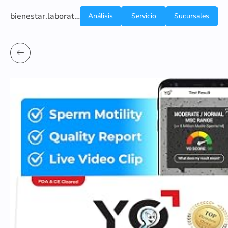
bienestar.laboratoriocliniconsb.com
Análisis
Servicio
Sucursales
de
a
Sangre
domicilio