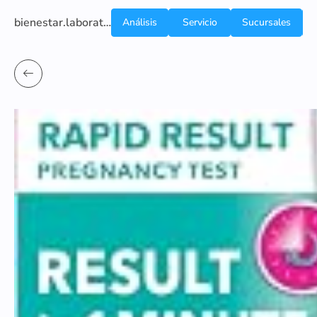
bienestar.laboratoriocliniconsb.com
Análisis
Servicio
Sucursales
de
a
Sangre
domicilio