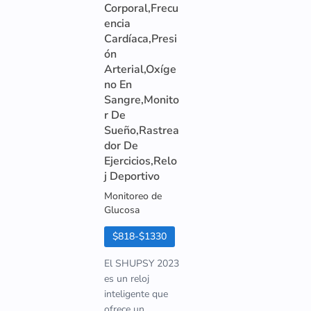
Corporal,Frecu
encia
Cardíaca,Presi
ón
Arterial,Oxíge
no En
Sangre,Monito
r De
Sueño,Rastrea
dor De
Ejercicios,Relo
j Deportivo
Monitoreo de
Glucosa
$818-$1330
El SHUPSY 2023
es un reloj
inteligente que
ofrece un