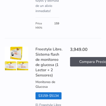
tuyos y disfruta
de un alivio
inmediato!
Price
159
MXN:
Freestyle Libre.
3,949.00
Sistema flash
de monitoreo
Compara Preci
de glucosa (1
Lector + 2
Sensores)
Monitoreo de
Glucosa
$3159-$5134
El Freestyle Libre