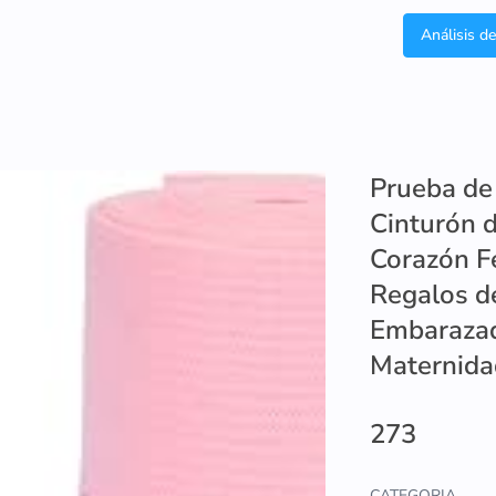
Análisis d
Prueba de
Cinturón d
Corazón Fe
Regalos d
Embarazad
Maternida
273
CATEGORIA