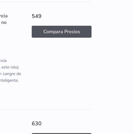
ncia
549
 no
Compara Precios
ncia
 este reloj
en sangre de
nteligente.
630