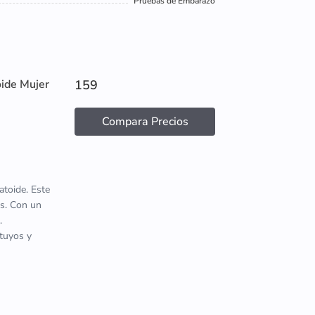
Pruebas de Embarazo
oide Mujer
159
Compara Precios
atoide. Este
s. Con un
.
 tuyos y