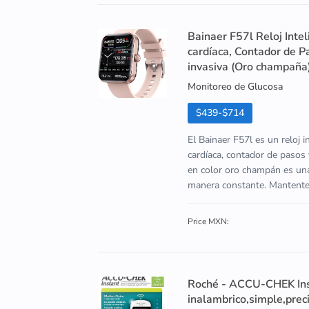
Bainaer F57l Reloj Inte
cardíaca, Contador de P
invasiva (Oro champaña
Monitoreo de Glucosa
$439-$714
El Bainaer F57l es un reloj 
cardíaca, contador de pasos 
en color oro champán es una
manera constante. Mantente al
Price MXN:
Roché - ACCU-CHEK Inst
inalambrico,simple,preci