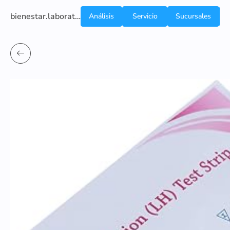
bienestar.laboratoriocliniconsb.com
Análisis
Servicio
Sucursales
de
a
Sangre
domicilio