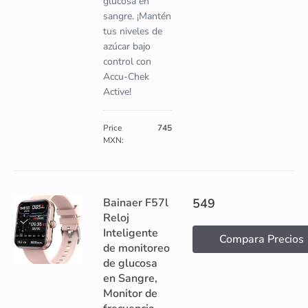
glucosa en
sangre. ¡Mantén
tus niveles de
azúcar bajo
control con
Accu-Chek
Active!
Price
745
MXN:
Bainaer F57l
549
Reloj
Inteligente
Compara Precios
de monitoreo
de glucosa
en Sangre,
Monitor de