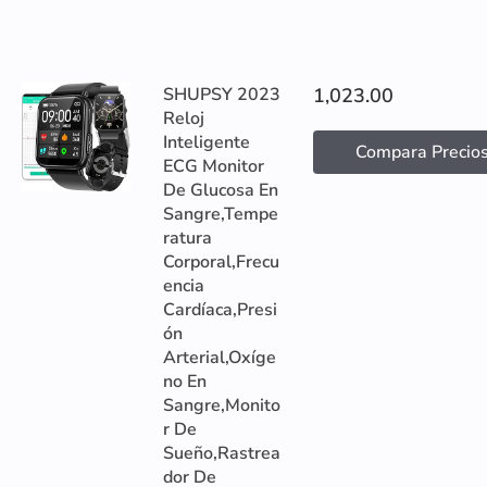
SHUPSY 2023
1,023.00
Reloj
Inteligente
Compara Precio
ECG Monitor
De Glucosa En
Sangre,Tempe
ratura
Corporal,Frecu
encia
Cardíaca,Presi
ón
Arterial,Oxíge
no En
Sangre,Monito
r De
Sueño,Rastrea
dor De