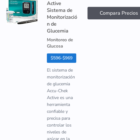
Active
Sistema de
Compara Precios
Monitorizació
n de
Glucemia
Monitoreo de
Glucosa
$596-$969
El sistema de
monitorización
de glucemia
Accu-Chek
Active es una
herramienta
confiable y
precisa para
controlar los
niveles de
azúcar en la