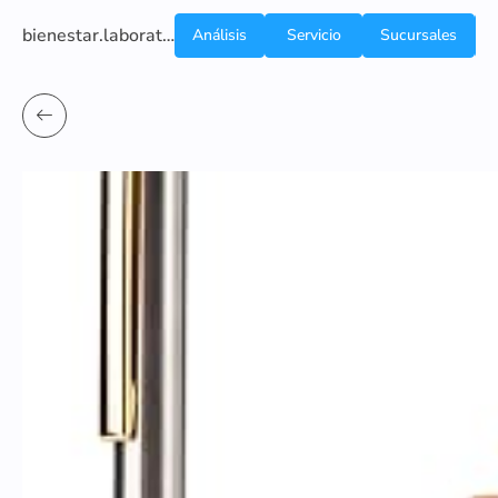
bienestar.laboratoriocliniconsb.com
Análisis
Servicio
Sucursales
de
a
Sangre
domicilio