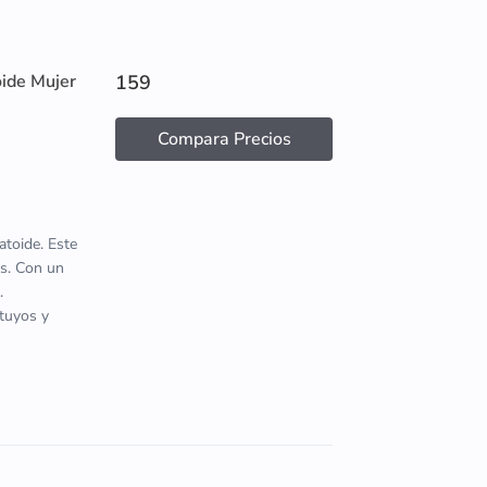
oide Mujer
159
Compara Precios
atoide. Este
s. Con un
.
 tuyos y