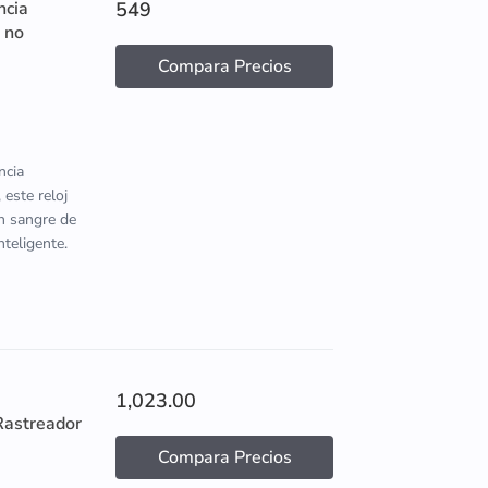
ncia
549
 no
Compara Precios
ncia
 este reloj
en sangre de
nteligente.
1,023.00
Rastreador
Compara Precios