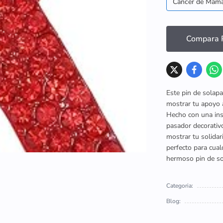
Cáncer de Mam
Compara P
Este pin de solapa
mostrar tu apoyo a
Hecho con una insi
pasador decorativo
mostrar tu solida
perfecto para cual
hermoso pin de so
Categoria:
Blog: