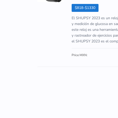
$818-$1330
El SHUPSY 2023 es un reloj 
y medición de glucosa en san
este reloj es una herramien
y rastreador de ejercicios p
el SHUPSY 2023 es el compa
Price MXN: