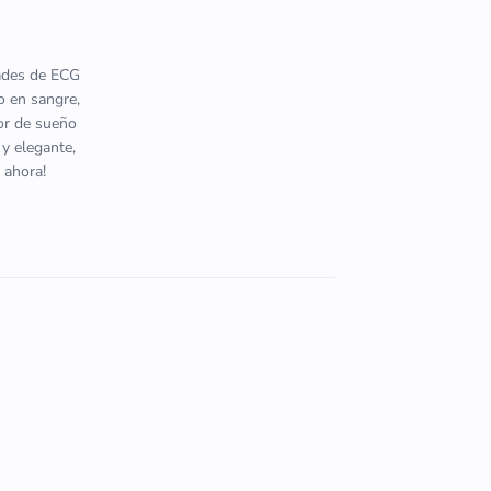
dades de ECG
o en sangre,
tor de sueño
 y elegante,
 ahora!