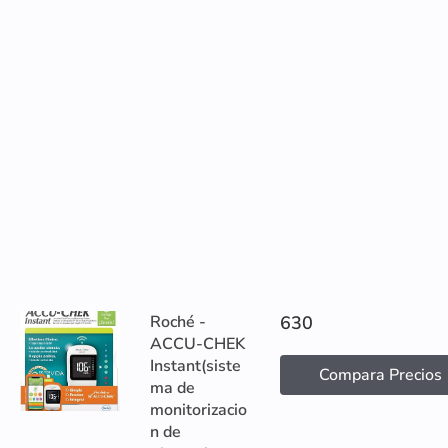
Roché -
630
ACCU-CHEK
Instant(siste
Compara Precios
ma de
monitorizacio
n de