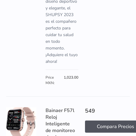
diseño deportivo
y elegante, el
SHUPSY 2023
es el compañero
perfecto para
cuidar tu salud
en todo
momento.
¡Adquiere el tuyo
ahora!
Price
1,023.00
MXN:
Bainaer F57l
549
Reloj
Inteligente
Compara Precios
de monitoreo