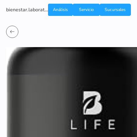
bienestar.laboratoriocliniconsb.com
Análisis
Servicio
Sucursales
de
a
Sangre
domicilio