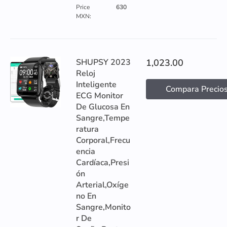
Price
630
MXN:
SHUPSY 2023
1,023.00
Reloj
Inteligente
Compara Precio
ECG Monitor
De Glucosa En
Sangre,Tempe
ratura
Corporal,Frecu
encia
Cardíaca,Presi
ón
Arterial,Oxíge
no En
Sangre,Monito
r De