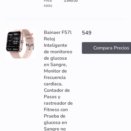
Price
3,949.00
MXN:
Bainaer F57l
549
Reloj
Inteligente
Compara Precios
de monitoreo
de glucosa
en Sangre,
Monitor de
frecuencia
cardíaca,
Contador de
Pasos y
rastreador de
Fitness con
Prueba de
glucosa en
Sangre no