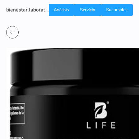
bienestar.laboratoriocliniconsb.com
Análisis
Servicio
Sucursales
de
a
Sangre
domicilio