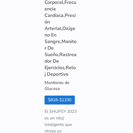
Corporal,Frecu
encia
Cardíaca,Presi
ón
Arterial,Oxíge
no En
Sangre,Monito
r De
Sueño,Rastrea
dor De
Ejercicios,Relo
j Deportivo
Monitoreo de
Glucosa
$818-$1330
El SHUPSY 2023
es un reloj
inteligente que
ofrece un