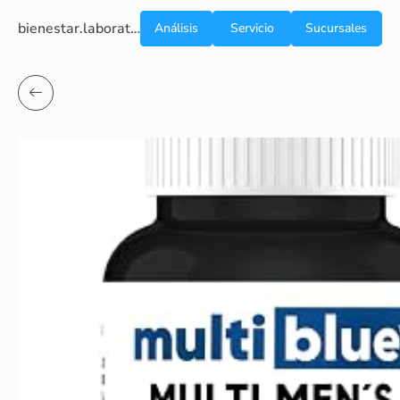
bienestar.laboratoriocliniconsb.com
Análisis
Servicio
Sucursales
de
a
Sangre
domicilio