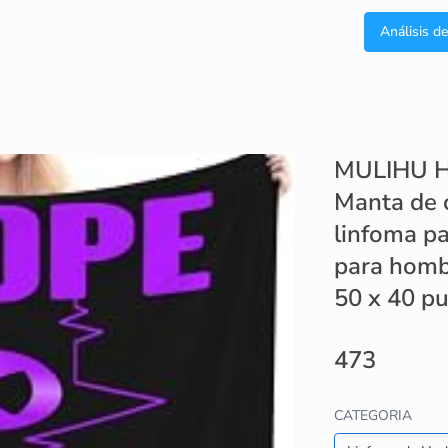
Análisis d
MULIHU Ho
Manta de 
linfoma pa
para homb
50 x 40 p
473
CATEGORIA