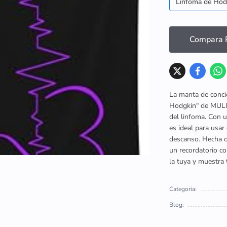
Linfoma de Hod
Compara P
La manta de conci
Hodgkin" de MULIH
del linfoma. Con 
es ideal para usar
descanso. Hecha d
un recordatorio co
la tuya y muestra 
Categoria:
Blog: