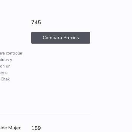
745
Compara Precios
ara controlar
pidos y
con un
toreo
u-Chek
oide Mujer
159