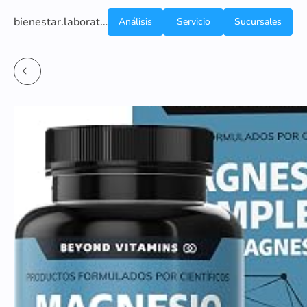
bienestar.laboratoriocliniconsb.com
Análisis
Servicio
Sucursales
de
a
Sangre
domicilio