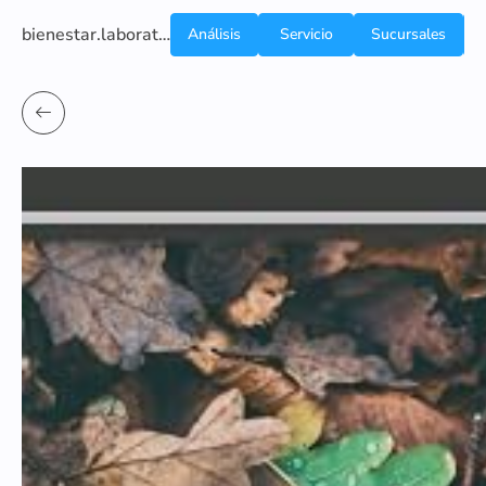
bienestar.laboratoriocliniconsb.com
Análisis
Servicio
Sucursales
de
a
Sangre
domicilio