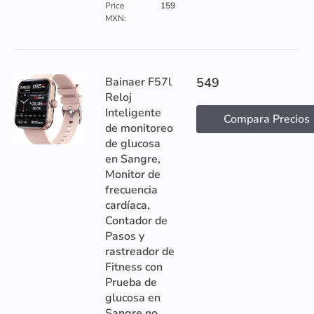
Price
159
MXN:
Bainaer F57l
549
Reloj
Inteligente
Compara Precios
de monitoreo
de glucosa
en Sangre,
Monitor de
frecuencia
cardíaca,
Contador de
Pasos y
rastreador de
Fitness con
Prueba de
glucosa en
Sangre no