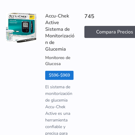
Accu-Chek
745
Active
Sistema de
Compara Precios
Monitorizació
n de
Glucemia
Monitoreo de
Glucosa
$596-$969
El sistema de
monitorización
de glucemia
Accu-Chek
Active es una
herramienta
confiable y
precisa para