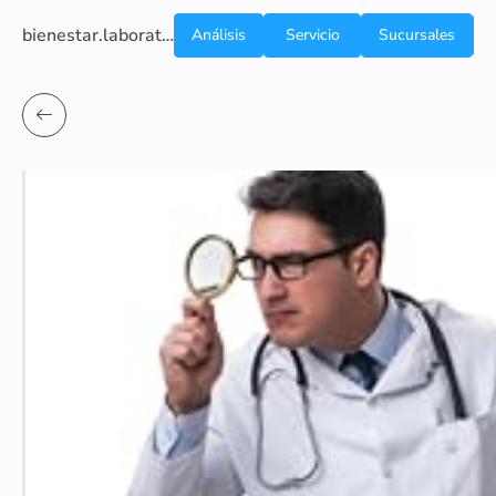
bienestar.laboratoriocliniconsb.com
Análisis
Servicio
Sucursales
de
a
Sangre
domicilio