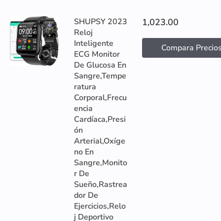
SHUPSY 2023
1,023.00
Reloj
Inteligente
Compara Precio
ECG Monitor
De Glucosa En
Sangre,Tempe
ratura
Corporal,Frecu
encia
Cardíaca,Presi
ón
Arterial,Oxíge
no En
Sangre,Monito
r De
Sueño,Rastrea
dor De
Ejercicios,Relo
j Deportivo