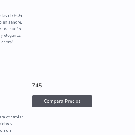
dades de ECG
o en sangre,
tor de sueño
 y elegante,
 ahora!
745
Compara Precios
ara controlar
pidos y
con un