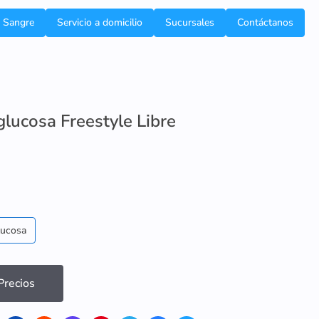
e Sangre
Servicio a domicilio
Sucursales
Contáctanos
glucosa Freestyle Libre
lucosa
recios