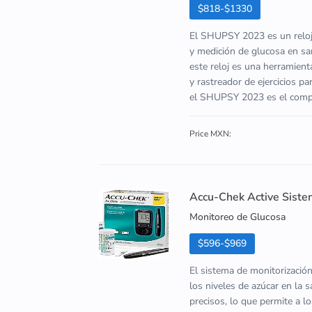
$818-$1330
El SHUPSY 2023 es un reloj 
y medición de glucosa en san
este reloj es una herramien
y rastreador de ejercicios p
el SHUPSY 2023 es el compa
Price MXN:
Accu-Chek Active Siste
Monitoreo de Glucosa
$596-$969
El sistema de monitorizació
los niveles de azúcar en la 
precisos, lo que permite a l