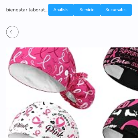
bienestar.laboratoriocliniconsb.com
Análisis
Servicio
Sucursales
de
a
Sangre
domicilio