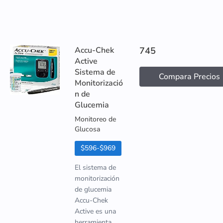
Accu-Chek
745
Active
Sistema de
Compara Precios
Monitorizació
n de
Glucemia
Monitoreo de
Glucosa
$596-$969
El sistema de
monitorización
de glucemia
Accu-Chek
Active es una
herramienta