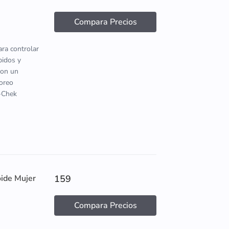
Compara Precios
ara controlar
pidos y
con un
toreo
u-Chek
oide Mujer
159
Compara Precios