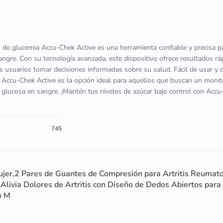
n de glucemia Accu-Chek Active es una herramienta confiable y precisa p
sangre. Con su tecnología avanzada, este dispositivo ofrece resultados rá
os usuarios tomar decisiones informadas sobre su salud. Fácil de usar y 
 Accu-Chek Active es la opción ideal para aquellos que buscan un moni
u glucosa en sangre. ¡Mantén tus niveles de azúcar bajo control con Acc
745
ujer,2 Pares de Guantes de Compresión para Artritis Reumat
livia Dolores de Artritis con Diseño de Dedos Abiertos para
o M