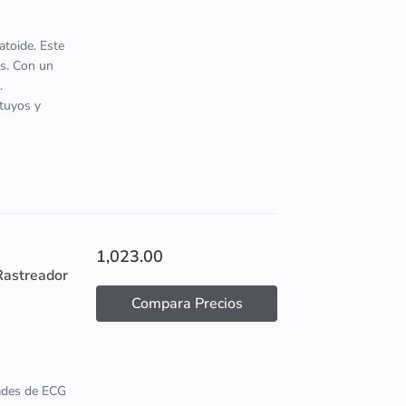
atoide. Este
s. Con un
.
 tuyos y
1,023.00
Rastreador
Compara Precios
dades de ECG