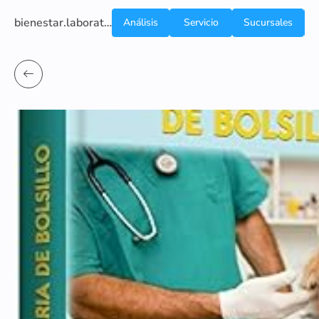
bienestar.laboratoriocliniconsb.com
Análisis
Servicio
Sucursales
de
a
Sangre
domicilio