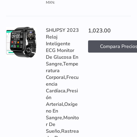
MXN:
SHUPSY 2023
1,023.00
Reloj
Inteligente
Compara Precio
ECG Monitor
De Glucosa En
Sangre,Tempe
ratura
Corporal,Frecu
encia
Cardíaca,Presi
ón
Arterial,Oxíge
no En
Sangre,Monito
r De
Sueño,Rastrea