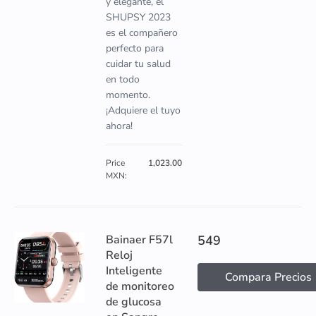
y elegante, el
SHUPSY 2023
es el compañero
perfecto para
cuidar tu salud
en todo
momento.
¡Adquiere el tuyo
ahora!
Price
1,023.00
MXN:
Bainaer F57l
549
Reloj
Inteligente
Compara Precios
de monitoreo
de glucosa