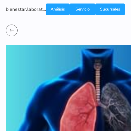
bienestar.laboratoriocliniconsb.com
Análisis
Servicio
Sucursales
de
a
Sangre
domicilio