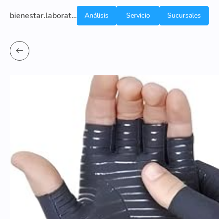
bienestar.laboratoriocliniconsb.com
Análisis
Servicio
Sucursales
de
a
Sangre
domicilio