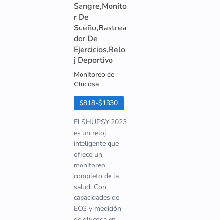
Sangre,Monito
r De
Sueño,Rastrea
dor De
Ejercicios,Relo
j Deportivo
Monitoreo de
Glucosa
$818-$1330
El SHUPSY 2023
es un reloj
inteligente que
ofrece un
monitoreo
completo de la
salud. Con
capacidades de
ECG y medición
de glucosa en