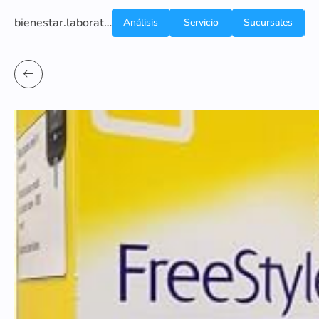
bienestar.laboratoriocliniconsb.com
Análisis
Servicio
Sucursales
de
a
Sangre
domicilio