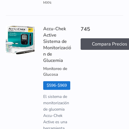
MXN:
Accu-Chek
745
Active
Sistema de
Compara Precios
Monitorizació
n de
Glucemia
Monitoreo de
Glucosa
$596-$969
El sistema de
monitorización
de glucemia
Accu-Chek
Active es una
herramienta