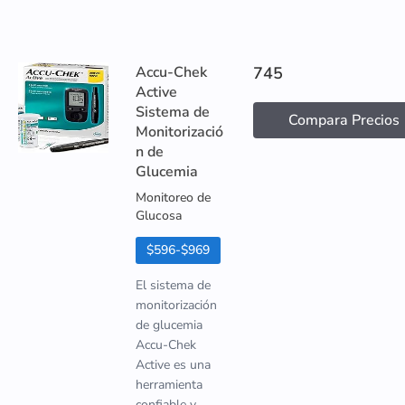
Accu-Chek
745
Active
Sistema de
Compara Precios
Monitorizació
n de
Glucemia
Monitoreo de
Glucosa
$596-$969
El sistema de
monitorización
de glucemia
Accu-Chek
Active es una
herramienta
confiable y