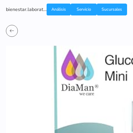
bienestar.laboratoriocliniconsb.com
Análisis
Servicio
Sucursales
de
a
Sangre
domicilio