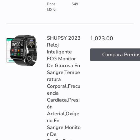
Price
549
MXN:
SHUPSY 2023
1,023.00
Reloj
Inteligente
Compara Precio
ECG Monitor
De Glucosa En
Sangre,Tempe
ratura
Corporal,Frecu
encia
Cardíaca,Presi
ón
Arterial,Oxíge
no En
Sangre,Monito
r De