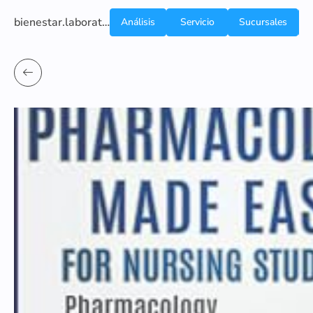
bienestar.laboratoriocliniconsb.com
Análisis
Servicio
Sucursales
de
a
Sangre
domicilio