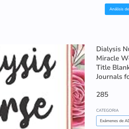
Análisis d
Dialysis 
Miracle Wo
Title Bla
Journals f
285
CATEGORIA
Exámenes de A