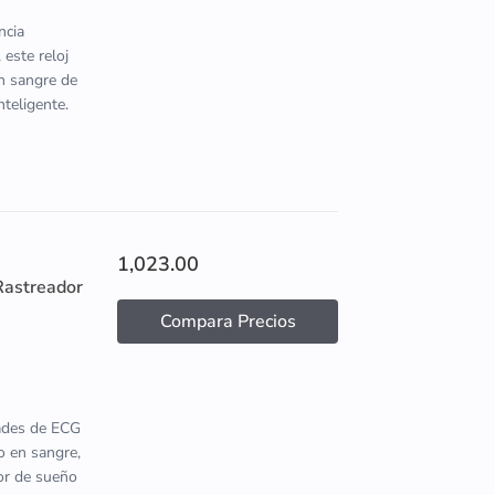
ncia
 este reloj
en sangre de
nteligente.
1,023.00
Rastreador
Compara Precios
dades de ECG
o en sangre,
tor de sueño