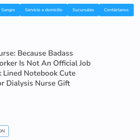
e Sangre
Servicio a domicilio
Sucursales
Contáctanos
Nurse: Because Badass
rker Is Not An Official Job
nk Lined Notebook Cute
or Dialysis Nurse Gift
DN