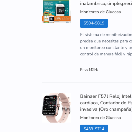
inalambrico,simple,preci
Monitoreo de Glucosa
$504-$819
El sistema de monitorizació
precisa que necesitas para c
un monitoreo constante y pre
control de manera fácil y r
Price MXN:
Bainaer F57l Reloj Inte
cardíaca, Contador de P
invasiva (Oro champaña
Monitoreo de Glucosa
$439-$714