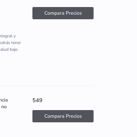
Compara Precios
tegral y
podrás tener
salud bajo
ncia
549
 no
Compara Precios