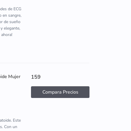
dades de ECG
o en sangre,
tor de sueño
 y elegante,
 ahora!
oide Mujer
159
Compara Precios
atoide. Este
s. Con un