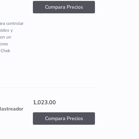
Compara Precios
ara controlar
pidos y
con un
toreo
u-Chek
1,023.00
Rastreador
Compara Precios