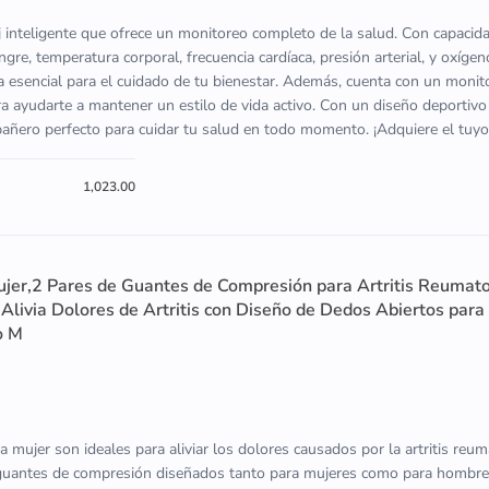
inteligente que ofrece un monitoreo completo de la salud. Con capaci
gre, temperatura corporal, frecuencia cardíaca, presión arterial, y oxígen
ta esencial para el cuidado de tu bienestar. Además, cuenta con un moni
ara ayudarte a mantener un estilo de vida activo. Con un diseño deportivo
ñero perfecto para cuidar tu salud en todo momento. ¡Adquiere el tuyo
1,023.00
ujer,2 Pares de Guantes de Compresión para Artritis Reumat
livia Dolores de Artritis con Diseño de Dedos Abiertos para
o M
a mujer son ideales para aliviar los dolores causados por la artritis reum
 guantes de compresión diseñados tanto para mujeres como para hombre