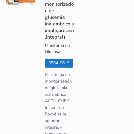
monitorizacio
n de
glucemia
inalambrico,s
imple,preciso
,integral)
Monitoreo de
Glucosa
$504-$819
El sistema de
monitorización
de glucemia
inalámbrico
ACCU-CHEK
Instant de
Roché es la
solución
integral y
precisa que