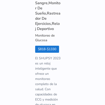
Sangre,Monito
r De
Sueño,Rastrea
dor De
Ejercicios,Relo
j Deportivo
Monitoreo de
Glucosa
$818-$1330
El SHUPSY 2023
es un reloj
inteligente que
ofrece un
monitoreo
completo de la
salud. Con
capacidades de
ECG y medición
de glucosa en