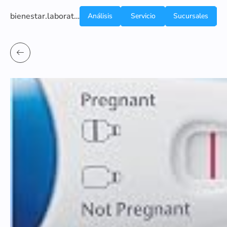
bienestar.laboratoriocliniconsb.com
Análisis
Servicio
Sucursales
de
a
Sangre
domicilio