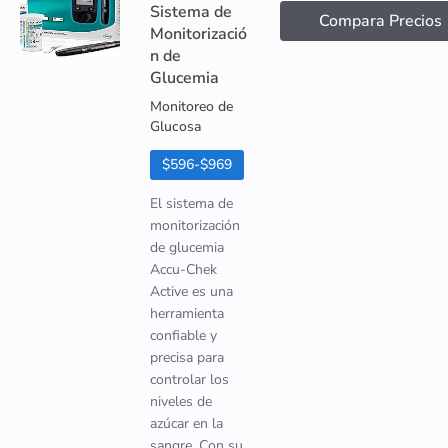
Sistema de
Compara Precios
Monitorizació
n de
Glucemia
Monitoreo de
Glucosa
$596-$969
El sistema de
monitorización
de glucemia
Accu-Chek
Active es una
herramienta
confiable y
precisa para
controlar los
niveles de
azúcar en la
sangre. Con su