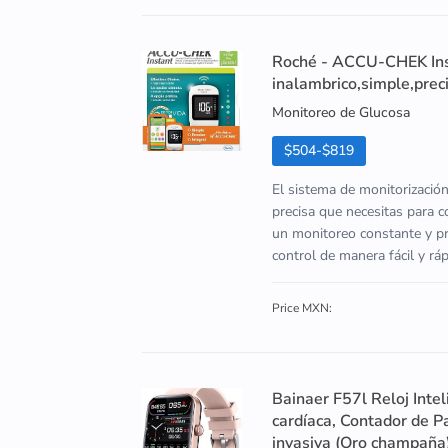
Roché - ACCU-CHEK Inst
inalambrico,simple,preci
Monitoreo de Glucosa
$504-$819
El sistema de monitorizació
precisa que necesitas para c
un monitoreo constante y pre
control de manera fácil y r
Price MXN:
Bainaer F57l Reloj Inte
cardíaca, Contador de P
invasiva (Oro champaña