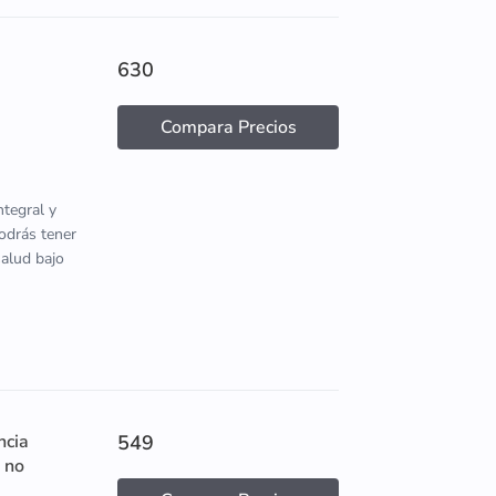
630
Compara Precios
tegral y
podrás tener
salud bajo
ncia
549
 no