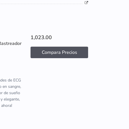
1,023.00
Rastreador
Compara Precios
dades de ECG
o en sangre,
tor de sueño
 y elegante,
 ahora!