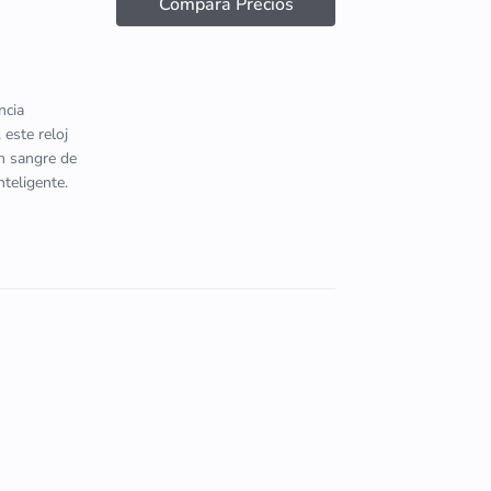
Compara Precios
ncia
 este reloj
en sangre de
nteligente.