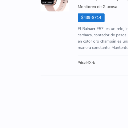
Monitoreo de Glucosa
$439-$714
El Bainaer F57l es un reloj 
cardíaca, contador de pasos 
en color oro champán es una
manera constante. Mantente al
Price MXN: