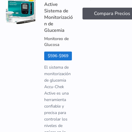
Active
Sistema de
Compara Precios
Monitorizació
n de
Glucemia
Monitoreo de
Glucosa
$596-$969
El sistema de
monitorización
de glucemia
Accu-Chek
Active es una
herramienta
confiable y
precisa para
controlar los
niveles de