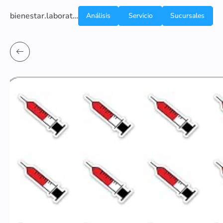
bienestar.laboratoriocliniconsb.com
Análisis
Servicio
Sucursales
de
a
Sangre
domicilio