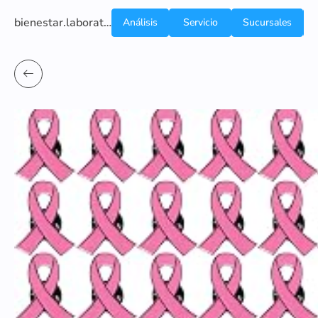
bienestar.laboratoriocliniconsb.com
Análisis
Servicio
Sucursales
de
a
Sangre
domicilio