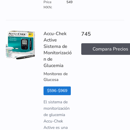
Price
549
MXN:
Accu-Chek
745
Active
Sistema de
Compara Precios
Monitorizació
n de
Glucemia
Monitoreo de
Glucosa
$596-$969
El sistema de
monitorización
de glucemia
Accu-Chek
Active es una