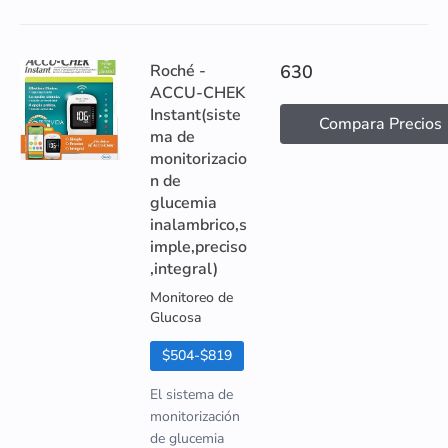
Roché -
630
ACCU-CHEK
Instant(siste
Compara Precios
ma de
monitorizacio
n de
glucemia
inalambrico,s
imple,preciso
,integral)
Monitoreo de
Glucosa
$504-$819
El sistema de
monitorización
de glucemia