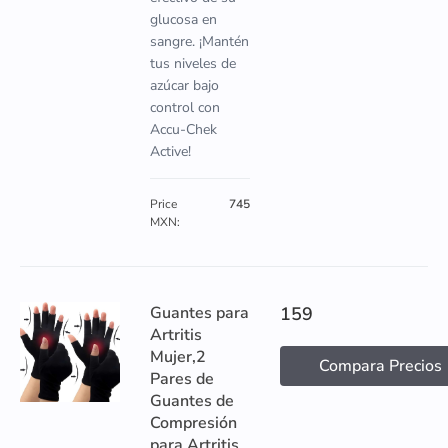
glucosa en
sangre. ¡Mantén
tus niveles de
azúcar bajo
control con
Accu-Chek
Active!
Price
745
MXN:
Guantes para
159
Artritis
Mujer,2
Compara Precios
Pares de
Guantes de
Compresión
para Artritis