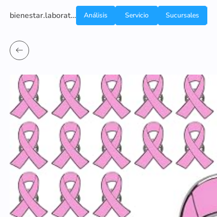
bienestar.laboratoriocliniconsb.com
Análisis
Servicio
Sucursales
de
a
Sangre
domicilio