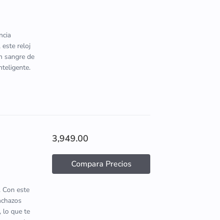
ncia
 este reloj
en sangre de
nteligente.
3,949.00
Compara Precios
. Con este
inchazos
 lo que te