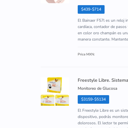
$439-$714
El Bainaer F57l es un reloj 
cardíaca, contador de pasos 
en color oro champán es una
manera constante. Mantente al
Price MXN:
Freestyle Libre. Sistem
Monitoreo de Glucosa
$3159-$5134
El Freestyle Libre es un sis
dispositivo, podrás monitore
dolorosos. El lector te perm