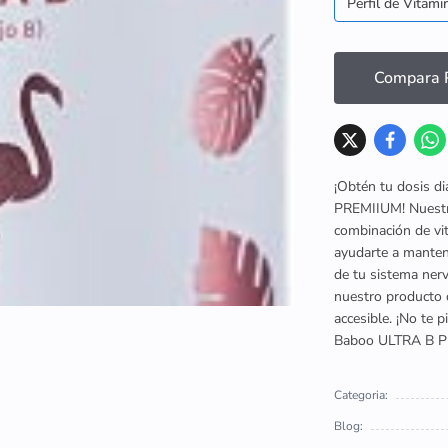
Perfil de Vitami
Compara P
¡Obtén tu dosis d
PREMIIUM! Nuestr
combinación de vi
ayudarte a manten
de tu sistema ne
nuestro producto 
accesible. ¡No te 
Baboo ULTRA B 
Categoria:
Blog: