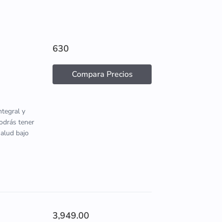
630
Compara Precios
tegral y
podrás tener
salud bajo
3,949.00