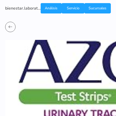
bienestar.laboratoriocliniconsb.com
Análisis
Servicio
Sucursales
de
a
Sangre
domicilio