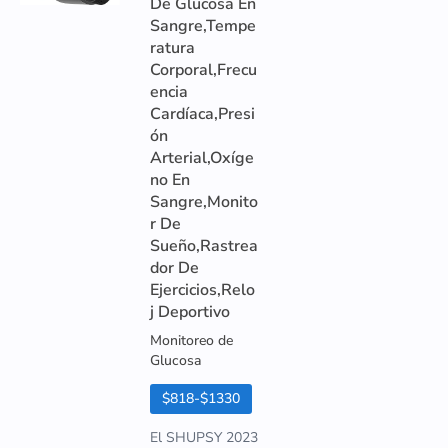
De Glucosa En
Sangre,Tempe
ratura
Corporal,Frecu
encia
Cardíaca,Presi
ón
Arterial,Oxíge
no En
Sangre,Monito
r De
Sueño,Rastrea
dor De
Ejercicios,Relo
j Deportivo
Monitoreo de
Glucosa
$818-$1330
El SHUPSY 2023