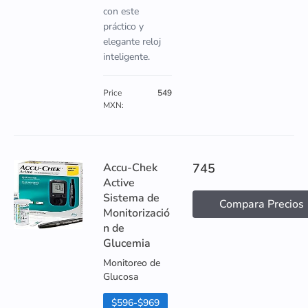
con este
práctico y
elegante reloj
inteligente.
Price
549
MXN:
Accu-Chek
745
Active
Sistema de
Compara Precios
Monitorizació
n de
Glucemia
Monitoreo de
Glucosa
$596-$969