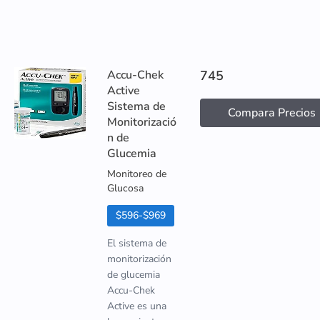
Accu-Chek
745
Active
Sistema de
Compara Precios
Monitorizació
n de
Glucemia
Monitoreo de
Glucosa
$596-$969
El sistema de
monitorización
de glucemia
Accu-Chek
Active es una