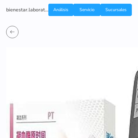
bienestar.laboratoriocliniconsb.com
Análisis
Servicio
Sucursales
de
a
Sangre
domicilio