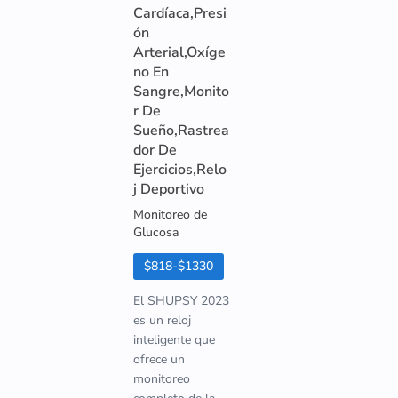
Cardíaca,Presi
ón
Arterial,Oxíge
no En
Sangre,Monito
r De
Sueño,Rastrea
dor De
Ejercicios,Relo
j Deportivo
Monitoreo de
Glucosa
$818-$1330
El SHUPSY 2023
es un reloj
inteligente que
ofrece un
monitoreo