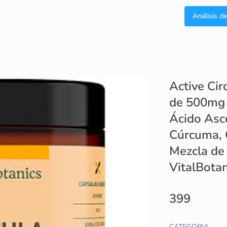
Análisis d
Active Cir
de 500mg 
Ácido Ascó
Cúrcuma, G
Mezcla de 
VitalBotan
399
CATEGORIA