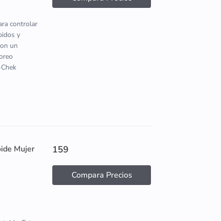
ara controlar
pidos y
con un
toreo
u-Chek
oide Mujer
159
Compara Precios