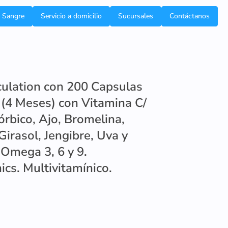
e Sangre
Servicio a domicilio
Sucursales
Contáctanos
culation con 200 Capsulas
(4 Meses) con Vitamina C/
rbico, Ajo, Bromelina,
irasol, Jengibre, Uva y
Omega 3, 6 y 9.
ics. Multivitamínico.